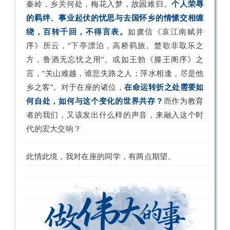
秦岭，乡关何处，梅花入梦，故园难归。
个人荣辱
的羁绊、事业起伏的忧思与去国怀乡的情愫交相缠
绕，百转千回，不得言表。
如虞信《哀江南赋并
序》所云，“下亭漂泊，高桥羁旅。楚歌非取乐之
方，鲁酒无忘忧之用”。或如王勃《滕王阁序》之
言，“关山难越，谁悲失路之人；萍水相逢，尽是他
乡之客”。对于在座的诸位，
在命运转折之处需要如
何自处，如何与这个变化的世界共存？
而作为教育
者的我们，又该发出什么样的声音，来融入这个时
代的宏大交响？
此情此境，我对在座的同学，有两点期望。