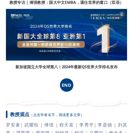
教授专访 | 傅强教授：国大中文EMBA，通往世界的窗口（双语）
新加坡国立大学全球第八！2024年最新QS世界大学排名发布
END
教授观点
（点击学者名字，阅读更多文章）
罗安著
|
武耀恒
|
傅强
|
程天富
|
李秀平
|
李彦德
|
刘其
章
|
梁慧思
|
周宏骐
|
段锦泉
|
柯滨
|
乌耀中
|
施永丰
|