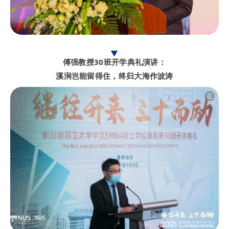
▼
傅强教授30班开学典礼演讲：
溪涧岂能留得住，终归大海作波涛