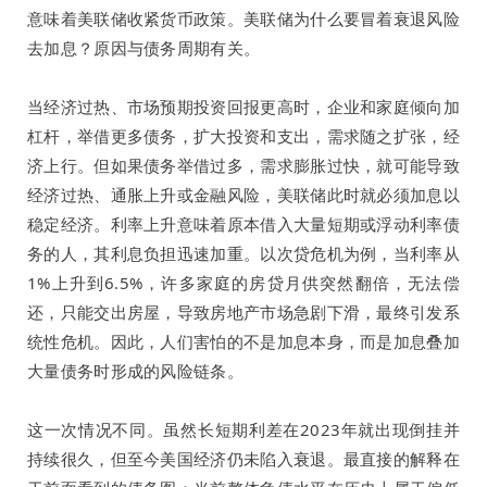
意味着美联储收紧货币政策。美联储为什么要冒着衰退风险
去加息？原因与债务周期有关。
当经济过热、市场预期投资回报更高时，企业和家庭倾向加
杠杆，举借更多债务，扩大投资和支出，需求随之扩张，经
济上行。但如果债务举借过多，需求膨胀过快，就可能导致
经济过热、通胀上升或金融风险，美联储此时就必须加息以
稳定经济。利率上升意味着原本借入大量短期或浮动利率债
务的人，其利息负担迅速加重。以次贷危机为例，当利率从
1%上升到6.5%，许多家庭的房贷月供突然翻倍，无法偿
还，只能交出房屋，导致房地产市场急剧下滑，最终引发系
统性危机。因此，人们害怕的不是加息本身，而是加息叠加
大量债务时形成的风险链条。
这一次情况不同。虽然长短期利差在2023年就出现倒挂并
持续很久，但至今美国经济仍未陷入衰退。最直接的解释在