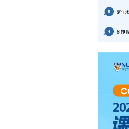
3
两年
4
给即