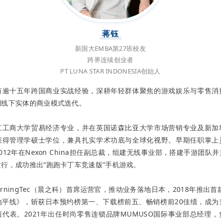
蒋钰
新国大EMBA第27班校友
跨界连续创业者
PT LUNA STAR INDONESIA创始人
有逾十五年跨国商业实战经验，深耕年轻群体聚焦的游戏娱乐与零售消
到线下实体的商业模式迭代。
江工商大学贸易经济专业，并在英国诺森比亚大学市场营销专业及新加
获得管理学硕士学位，兼具扎实学术功底与全球化视野。早期任职掌上
012年在Nexon China担任副总裁，组建无线事业部，搭建手游团队
行，成功推出“跑跑卡丁车竞速版”手机游戏。
MorningTec（晨之科）首席运营官，推动业务落地日本，2018年推出首
地平线》，斩获日本预约榜第一、下载榜前五、畅销榜前20佳绩，成为
代表。2021年出任时尚零售连锁品牌MUMUSO国际事业部总经理